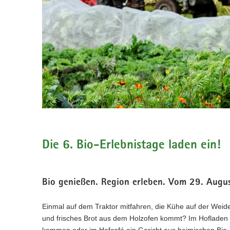
a
v
i
g
a
t
i
o
n
Die 6. Bio-Erlebnistage laden ein!
Bio genießen. Region erleben. Vom 29. Augu
Einmal auf dem Traktor mitfahren, die Kühe auf der Weide
und frisches Brot aus dem Holzofen kommt? Im Hofladen