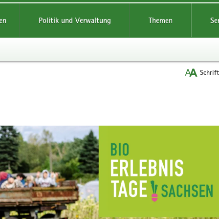
reifende
en
Politik und Verwaltung
Themen
Se
Schrif
n